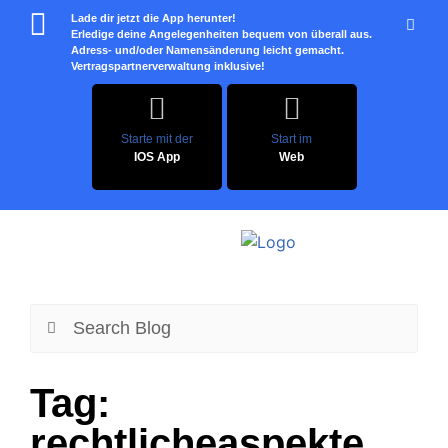
Lade dir jetzt die App herunter!
Erledige deine Angelegenheiten bequem von überall aus.
Adress- und/oder Namensänderung leicht gemacht.
Vertragspartnerverwaltung inklusive!
Starte mit der
Start im
IOS App
Web
Tag:
rechtlicheaspekte